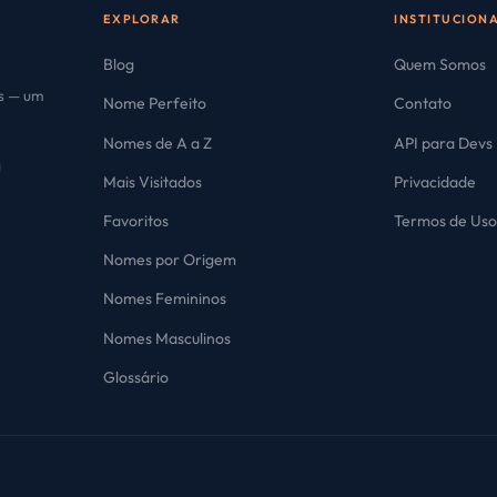
EXPLORAR
INSTITUCION
Blog
Quem Somos
es — um
Nome Perfeito
Contato
Nomes de A a Z
API para Devs
Mais Visitados
Privacidade
Favoritos
Termos de Us
Nomes por Origem
Nomes Femininos
Nomes Masculinos
Glossário