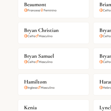
Beaumont
Bria
Francesa
Feminino
Celta
Bryan Christian
Brya
Celta
Masculino
Celta
Bryan Samuel
Brya
Celta
Masculino
Celta
Hamiltom
Hara
Inglesa
Masculino
Hebra
Kenia
Lync