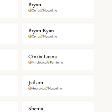
Bryan
Celta
Masculino
Bryan Ryan
Celta
Masculino
Cintia Luana
Mitológica
Feminino
Jailson
Hebraica
Masculino
Shenia