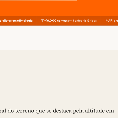
cialistas em etimologia
+16.000 nomes
com fontes históricas
API gr
l do terreno que se destaca pela altitude em