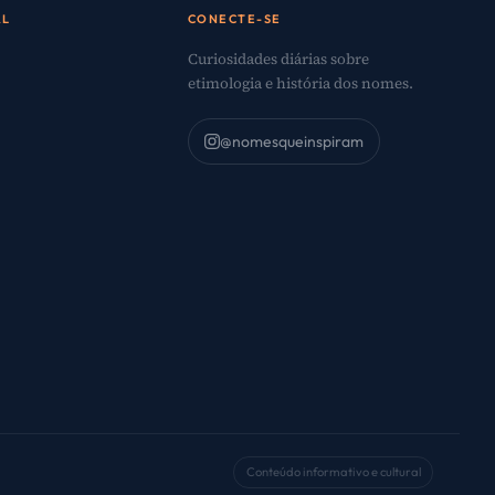
AL
CONECTE-SE
Curiosidades diárias sobre
etimologia e história dos nomes.
@nomesqueinspiram
o
Conteúdo informativo e cultural