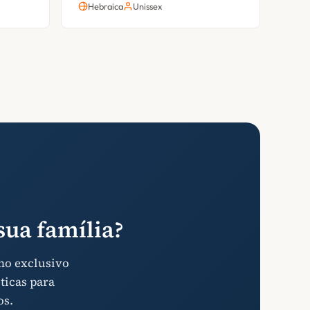
Hebraica
Unissex
ua família?
mo exclusivo
ticas para
os.