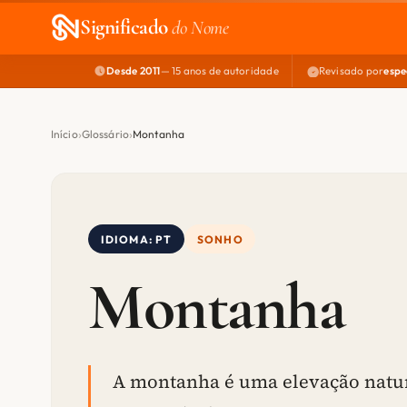
Significado
do Nome
Desde 2011
— 15 anos de autoridade
Revisado por
espe
Início
Glossário
Montanha
IDIOMA: PT
SONHO
Montanha
A montanha é uma elevação natura