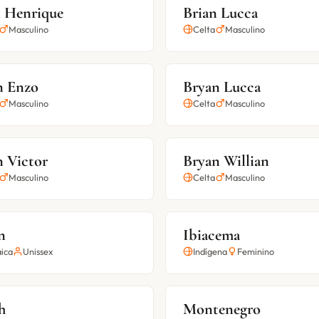
n Henrique
Brian Lucca
Masculino
Celta
Masculino
n Enzo
Bryan Lucca
Masculino
Celta
Masculino
n Victor
Bryan Willian
Masculino
Celta
Masculino
n
Ibiacema
ica
Unissex
Indígena
Feminino
h
Montenegro