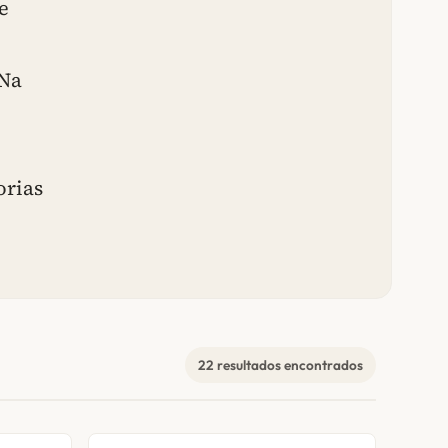
e
 Na
orias
22 resultados encontrados