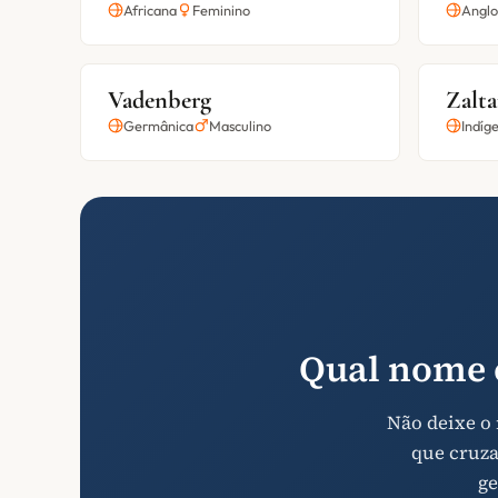
Africana
Feminino
Anglo
Vadenberg
Zalt
Germânica
Masculino
Indíg
Qual nome 
Não deixe o
que cruza
ge