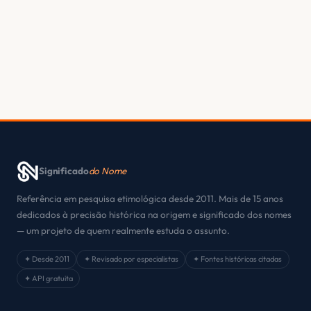
Significado
do Nome
Referência em pesquisa etimológica desde 2011. Mais de 15 anos
dedicados à precisão histórica na origem e significado dos nomes
— um projeto de quem realmente estuda o assunto.
✦ Desde 2011
✦ Revisado por especialistas
✦ Fontes históricas citadas
✦ API gratuita