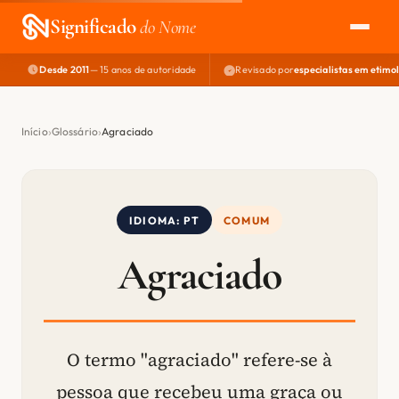
Significado
do Nome
Desde 2011
— 15 anos de autoridade
Revisado por
especialistas em etimo
EXPLORAR
NOME PERFEITO
Início
Glossário
Agraciado
ÁREA DO DEV
IDIOMA: PT
COMUM
Agraciado
O termo "agraciado" refere-se à
pessoa que recebeu uma graça ou