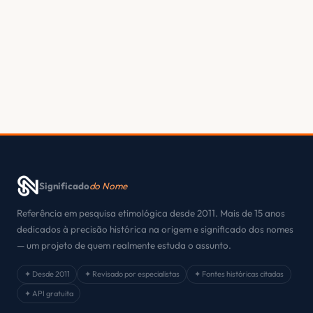
Significado
do Nome
Referência em pesquisa etimológica desde 2011. Mais de 15 anos
dedicados à precisão histórica na origem e significado dos nomes
— um projeto de quem realmente estuda o assunto.
✦ Desde 2011
✦ Revisado por especialistas
✦ Fontes históricas citadas
✦ API gratuita