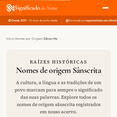
Significado
do Nome
Desde 2011
— 15 anos de autoridade
Revisado por
especialistas em etimo
EXPLORAR
NOME PERFEITO
Início
Nomes por Origem
Sânscrita
ÁREA DO DEV
RAÍZES HISTÓRICAS
Nomes de origem Sânscrita
A cultura, a língua e as tradições de um
povo marcam para sempre o significado
das suas palavras. Explore todos os
nomes de origem sânscrita registrados
em nosso acervo.