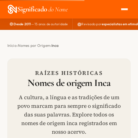
Significado
do Nome
Desde 2011
— 15 anos de autoridade
Revisado por
especialistas em etimo
EXPLORAR
NOME PERFEITO
Início
Nomes por Origem
Inca
ÁREA DO DEV
RAÍZES HISTÓRICAS
Nomes de origem Inca
A cultura, a língua e as tradições de um
povo marcam para sempre o significado
das suas palavras. Explore todos os
nomes de origem inca registrados em
nosso acervo.