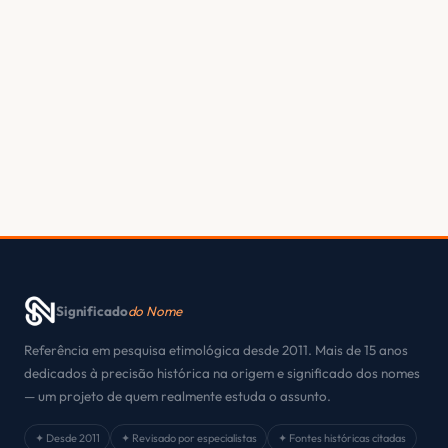
Significado
do Nome
Referência em pesquisa etimológica desde 2011. Mais de 15 anos
dedicados à precisão histórica na origem e significado dos nomes
— um projeto de quem realmente estuda o assunto.
✦ Desde 2011
✦ Revisado por especialistas
✦ Fontes históricas citadas