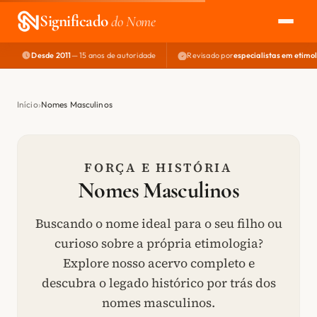
Significado
do Nome
Desde 2011
— 15 anos de autoridade
Revisado por
especialistas em etimo
EXPLORAR
NOME PERFEITO
Início
Nomes Masculinos
ÁREA DO DEV
FORÇA E HISTÓRIA
Nomes Masculinos
Buscando o nome ideal para o seu filho ou
curioso sobre a própria etimologia?
Explore nosso acervo completo e
descubra o legado histórico por trás dos
nomes masculinos.