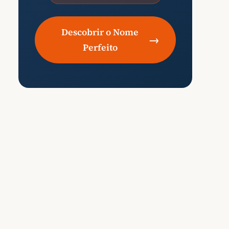
Descobrir o Nome
→
Perfeito