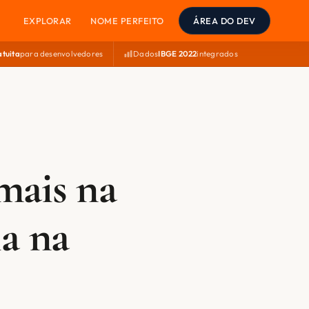
EXPLORAR
NOME PERFEITO
ÁREA DO DEV
atuita
para desenvolvedores
Dados
IBGE 2022
integrados
mais na
ia na