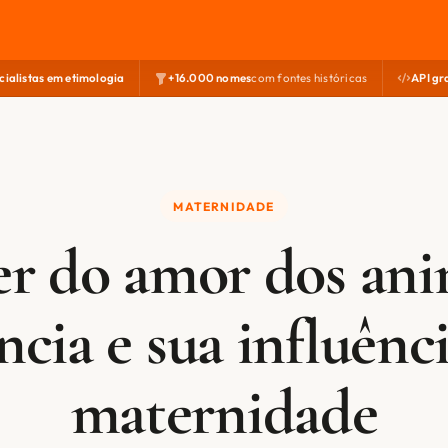
cialistas em etimologia
+16.000 nomes
com fontes históricas
API gr
MATERNIDADE
r do amor dos ani
ncia e sua influênc
maternidade