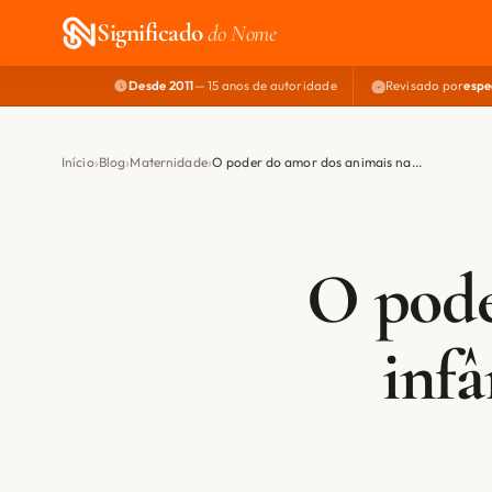
Significado
do Nome
Desde 2011
— 15 anos de autoridade
Revisado por
espe
Início
Blog
Maternidade
O poder do amor dos animais na...
O pode
infâ