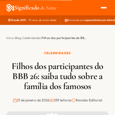
Significado
do Nome
Desde 2011
— 15 anos de autoridade
Revisado por
especialistas em etimo
EXPLORAR
NOME PERFEITO
Início
Blog
Celebridades
Filhos dos participantes do BB...
ÁREA DO DEV
CELEBRIDADES
Filhos dos participantes do
BBB 26: saiba tudo sobre a
família dos famosos
21 de janeiro de 2026
339 leituras
Revisão Editorial