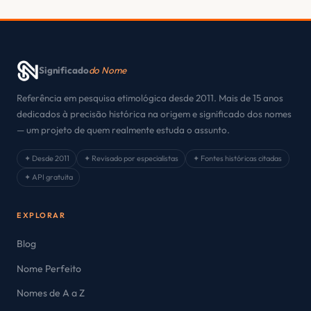
Significado
do Nome
Referência em pesquisa etimológica desde 2011. Mais de 15 anos
dedicados à precisão histórica na origem e significado dos nomes
— um projeto de quem realmente estuda o assunto.
✦ Desde 2011
✦ Revisado por especialistas
✦ Fontes históricas citadas
✦ API gratuita
EXPLORAR
Blog
Nome Perfeito
Nomes de A a Z