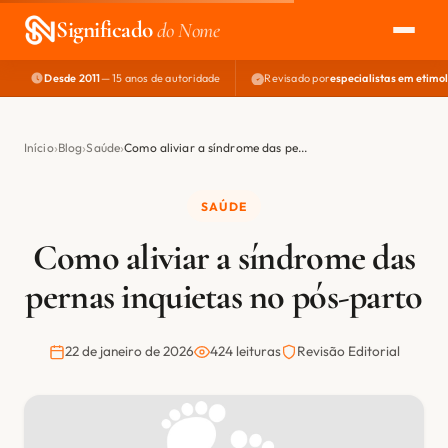
Significado
do Nome
Desde 2011
— 15 anos de autoridade
Revisado por
especialistas em etimo
EXPLORAR
NOME PERFEITO
Início
Blog
Saúde
Como aliviar a síndrome das pe...
ÁREA DO DEV
SAÚDE
Como aliviar a síndrome das
pernas inquietas no pós-parto
22 de janeiro de 2026
424 leituras
Revisão Editorial