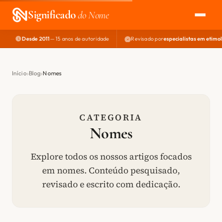
Significado
do Nome
Desde 2011
— 15 anos de autoridade
Revisado por
especialistas em etimo
EXPLORAR
NOME PERFEITO
Início
Blog
Nomes
ÁREA DO DEV
CATEGORIA
Nomes
Explore todos os nossos artigos focados
em nomes. Conteúdo pesquisado,
revisado e escrito com dedicação.