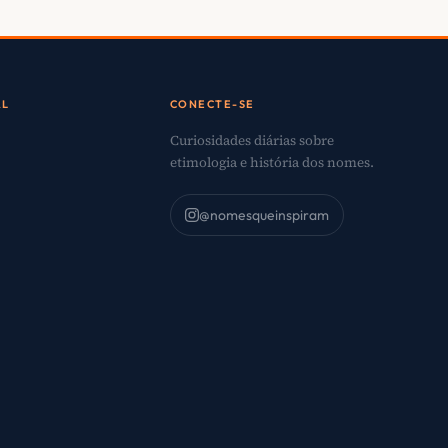
AL
CONECTE-SE
Curiosidades diárias sobre
etimologia e história dos nomes.
@nomesqueinspiram
o