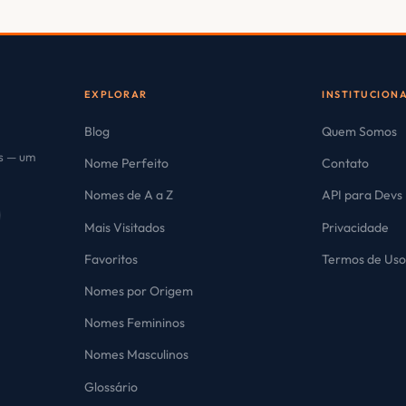
EXPLORAR
INSTITUCION
Blog
Quem Somos
es — um
Nome Perfeito
Contato
Nomes de A a Z
API para Devs
Mais Visitados
Privacidade
Favoritos
Termos de Us
Nomes por Origem
Nomes Femininos
Nomes Masculinos
Glossário