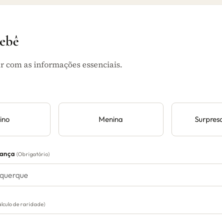
bebê
 com as informações essenciais.
ino
Menina
Surpres
iança
(Obrigatório)
álculo de raridade)