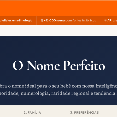
cialistas em etimologia
+16.000 nomes
com fontes históricas
API gr
O Nome Perfeito
ra o nome ideal para o seu bebê com nossa inteligên
noridade, numerologia, raridade regional e tendência 
2. FAMÍLIA
3. PREFERÊNCIAS