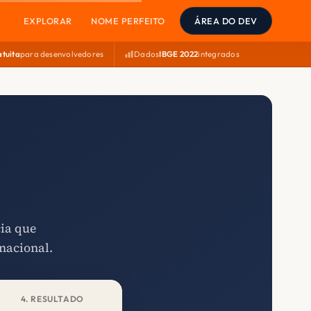
EXPLORAR
NOME PERFEITO
ÁREA DO DEV
atuita
para desenvolvedores
Dados
IBGE 2022
integrados
cia que
nacional.
4. RESULTADO