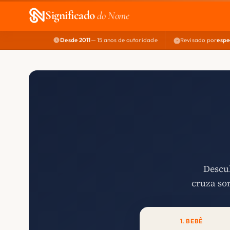
Significado
do Nome
Desde 2011
— 15 anos de autoridade
Revisado por
espe
Descub
cruza so
1. BEBÊ