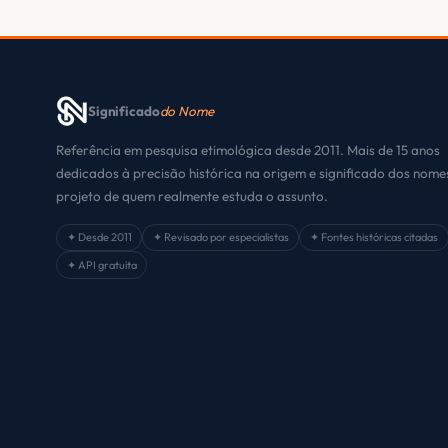
Significado
do Nome
Referência em pesquisa etimológica desde 2011. Mais de 15 anos
dedicados à precisão histórica na origem e significado dos nom
projeto de quem realmente estuda o assunto.
✦ Desde 2011
✦ Revisado por especialistas
✦ Fontes históricas citadas
✦ API gratuita